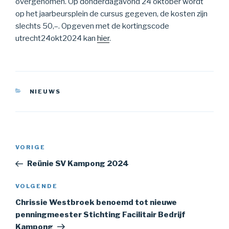
overgenomen. Op donderdagavond 24 oktober wordt
op het jaarbeursplein de cursus gegeven, de kosten zijn
slechts 50,–. Opgeven met de kortingscode
utrecht24okt2024 kan
hier
.
CATEGORIEËN
NIEUWS
Bericht
Vorig
VORIGE
navigatie
bericht
Reünie SV Kampong 2024
Volgend
VOLGENDE
bericht
Chrissie Westbroek benoemd tot nieuwe
penningmeester Stichting Facilitair Bedrijf
Kampong