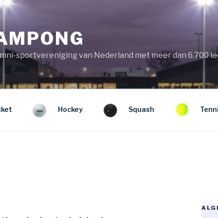
KAMPONG
mni-sportvereniging van Nederland met meer dan 6.700 l
cket
Hockey
Squash
Tenn
ALG