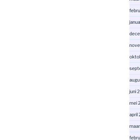
febru
janua
dece
nove
okto
sept
augu
juni 
mei 
april
maar
febru