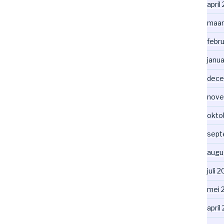
april
maar
febr
janua
dece
nove
okto
sept
augu
juli 
mei 
april