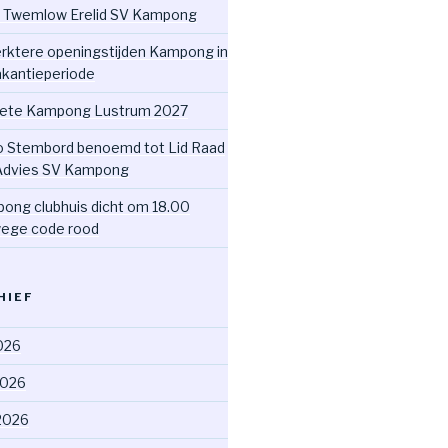
 Twemlow Erelid SV Kampong
rktere openingstijden Kampong in
akantieperiode
ete Kampong Lustrum 2027
o Stembord benoemd tot Lid Raad
Advies SV Kampong
ong clubhuis dicht om 18.00
ege code rood
HIEF
2026
2026
2026