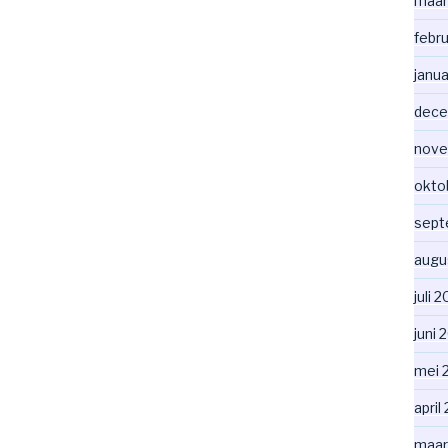
maar
febr
janua
dece
nove
okto
sept
augu
juli 
juni 
mei 
april
maar