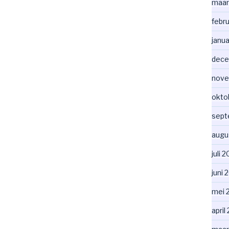
maar
febr
janua
dece
nove
okto
sept
augu
juli 
juni 
mei 
april