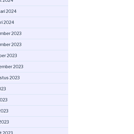
t 2024
uari 2024
ri 2024
mber 2023
mber 2023
ber 2023
ember 2023
stus 2023
2023
2023
2023
 2023
t 2023