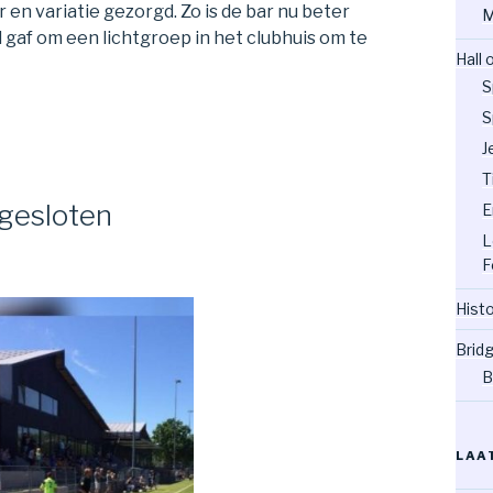
en variatie gezorgd. Zo is de bar nu beter
M
 gaf om een lichtgroep in het clubhuis om te
Hall
S
S
J
T
gesloten
E
L
F
Hist
Brid
B
LAA