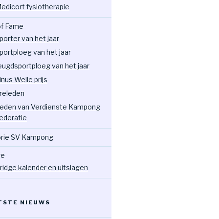
edicort fysiotherapie
 of Fame
porter van het jaar
portploeg van het jaar
eugdsportploeg van het jaar
inus Welle prijs
releden
eden van Verdienste Kampong
ederatie
orie SV Kampong
ge
ridge kalender en uitslagen
TSTE NIEUWS