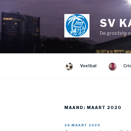
SV 
De grootste o
Voetbal
Cri
MAAND:
MAART 2020
26 MAART 2020