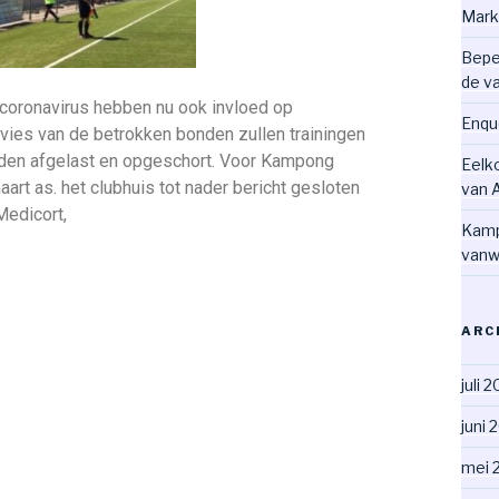
Mark
Bepe
de v
 coronavirus hebben nu ook invloed op
Enqu
vies van de betrokken bonden zullen trainingen
den afgelast en opgeschort. Voor Kampong
Eelk
maart as. het clubhuis tot nader bericht gesloten
van 
Medicort,
Kamp
vanw
ARC
juli 
juni 
mei 