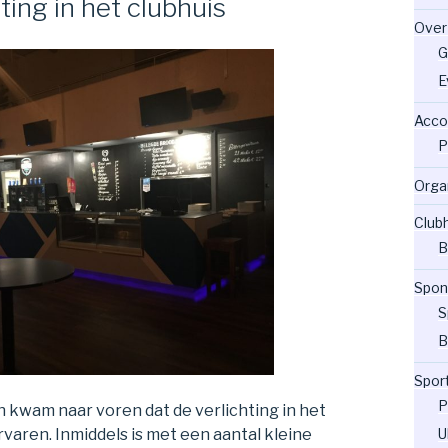
ing in het clubhuis
Over
G
E
Acco
P
Orga
Club
B
Spon
S
B
Spor
P
 kwam naar voren dat de verlichting in het
rvaren. Inmiddels is met een aantal kleine
U