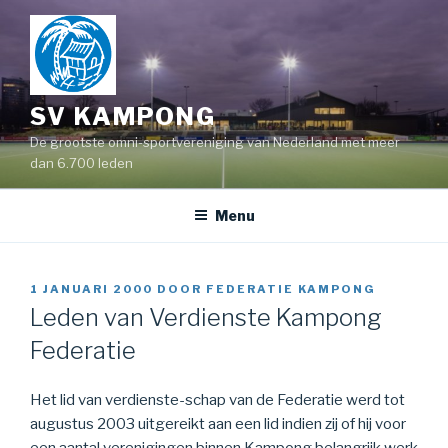
Naar
de
inhoud
springen
SV KAMPONG
De grootste omni-sportvereniging van Nederland met meer
dan 6.700 leden
Menu
GEPLAATST
1 JANUARI 2000
DOOR
FEDERATIE KAMPONG
OP
Leden van Verdienste Kampong
Federatie
Het lid van verdienste-schap van de Federatie werd tot
augustus 2003 uitgereikt aan een lid indien zij of hij voor