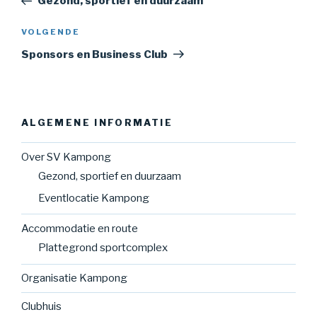
Gezond, sportief en duurzaam
Volgend
VOLGENDE
bericht
Sponsors en Business Club
ALGEMENE INFORMATIE
Over SV Kampong
Gezond, sportief en duurzaam
Eventlocatie Kampong
Accommodatie en route
Plattegrond sportcomplex
Organisatie Kampong
Clubhuis