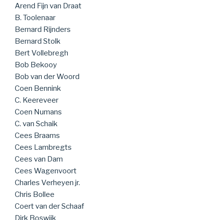
Arend Fijn van Draat
B. Toolenaar
Bernard Rijnders
Bernard Stolk
Bert Vollebregh
Bob Bekooy
Bob van der Woord
Coen Bennink
C. Keereveer
Coen Numans
C. van Schaik
Cees Braams
Cees Lambregts
Cees van Dam
Cees Wagenvoort
Charles Verheyen jr.
Chris Bollee
Coert van der Schaaf
Dirk Boswijk