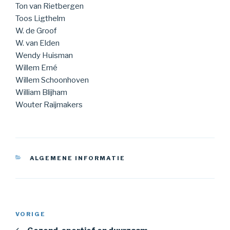
Ton van Rietbergen
Toos Ligthelm
W. de Groof
W. van Elden
Wendy Huisman
Willem Erné
Willem Schoonhoven
William Blijham
Wouter Raijmakers
CATEGORIEËN
ALGEMENE INFORMATIE
Bericht
Vorig
VORIGE
navigatie
bericht