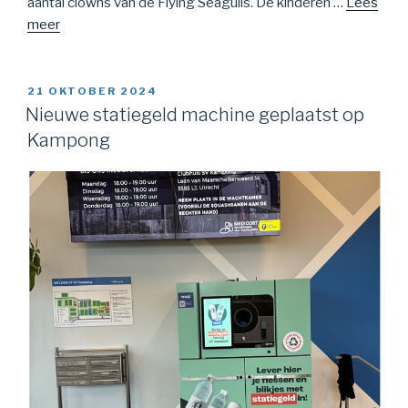
aantal clowns van de Flying Seagulls. De kinderen …
Lees
meer
GEPLAATST
21 OKTOBER 2024
OP
Nieuwe statiegeld machine geplaatst op
Kampong