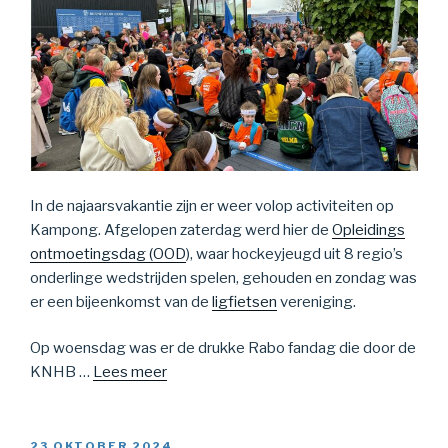
In de najaarsvakantie zijn er weer volop activiteiten op
Kampong. Afgelopen zaterdag werd hier de
Opleidings
ontmoetingsdag (OOD
), waar hockeyjeugd uit 8 regio’s
onderlinge wedstrijden spelen, gehouden en zondag was
er een bijeenkomst van de
ligfietsen
vereniging.
Op woensdag was er de drukke Rabo fandag die door de
KNHB …
Lees meer
GEPLAATST
23 OKTOBER 2024