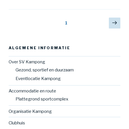
Berichten
Volg
Pagina
1
pagi
navigatie
ALGEMENE INFORMATIE
Over SV Kampong
Gezond, sportief en duurzaam
Eventlocatie Kampong
Accommodatie en route
Plattegrond sportcomplex
Organisatie Kampong
Clubhuis