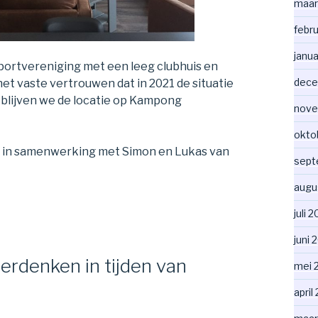
maar
febr
janua
 sportvereniging met een leeg clubhuis en
dece
het vaste vertrouwen dat in 2021 de situatie
blijven we de locatie op Kampong
nove
okto
 is in samenwerking met Simon en Lukas van
sept
augu
juli 
juni 
rdenken in tijden van
mei 
april