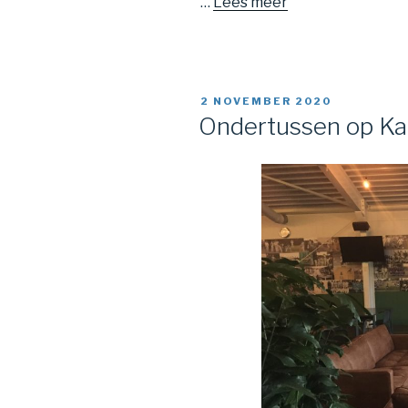
…
Lees meer
GEPLAATST
2 NOVEMBER 2020
OP
Ondertussen op K