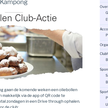
V Kampong
Over
G
E
Acco
P
Orga
Club
B
Spon
S
B
g gaan de komende weken een oliebollen
Spor
jn makkelijk via de app of QR code te
P
ntal zondagen in een Drive through ophalen.
U
or de club: