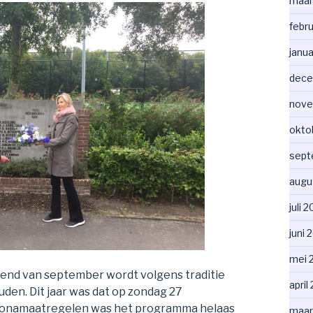
maar
febr
janua
dece
nove
okto
sept
augu
juli 
juni 
mei 
kend van september wordt volgens traditie
april
en. Dit jaar was dat op zondag 27
ronamaatregelen was het programma helaas
maar