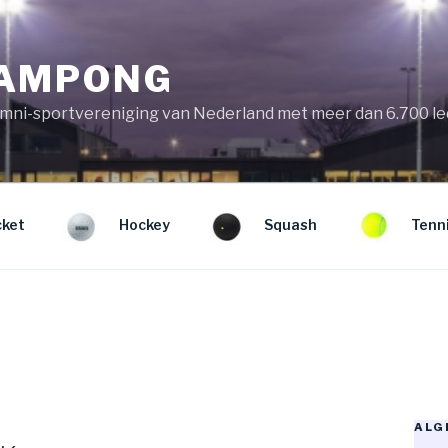
KAMPONG
mni-sportvereniging van Nederland met meer dan 6.700 l
cket
Hockey
Squash
Tenn
0
ALG