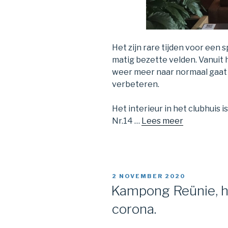
Het zijn rare tijden voor een
matig bezette velden. Vanuit 
weer meer naar normaal gaat 
verbeteren.
Het interieur in het clubhuis
Nr.14 …
Lees meer
GEPLAATST
2 NOVEMBER 2020
OP
Kampong Reünie, he
corona.