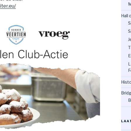
M
ter.eu/
Hall
S
S
J
T
E
L
F
Hist
Brid
B
LAA