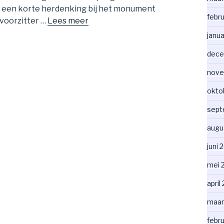
s een korte herdenking bij het monument
febru
 voorzitter …
Lees meer
janua
dece
nove
okto
sept
augu
juni 
mei 
april
maar
febru