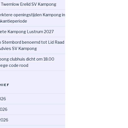
 Twemlow Erelid SV Kampong
rktere openingstijden Kampong in
akantieperiode
ete Kampong Lustrum 2027
o Stembord benoemd tot Lid Raad
Advies SV Kampong
ong clubhuis dicht om 18.00
ege code rood
HIEF
2026
2026
2026