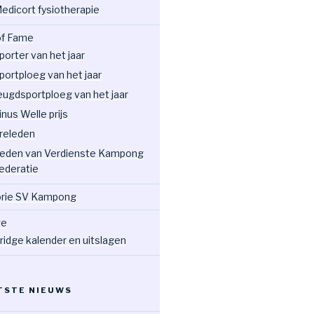
edicort fysiotherapie
 of Fame
porter van het jaar
portploeg van het jaar
eugdsportploeg van het jaar
inus Welle prijs
releden
eden van Verdienste Kampong
ederatie
orie SV Kampong
ge
ridge kalender en uitslagen
TSTE NIEUWS