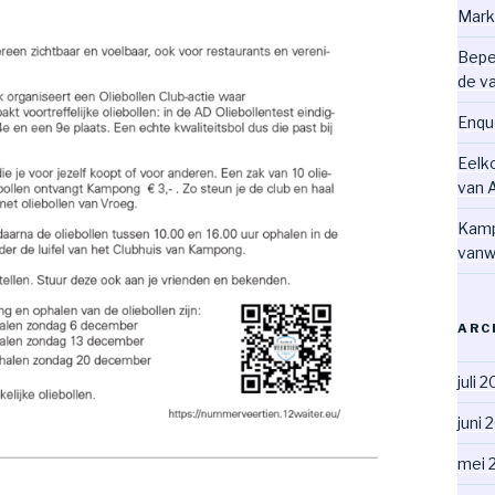
Mark
Bepe
de v
Enqu
Eelk
van 
Kamp
vanw
ARC
juli 
juni 
mei 