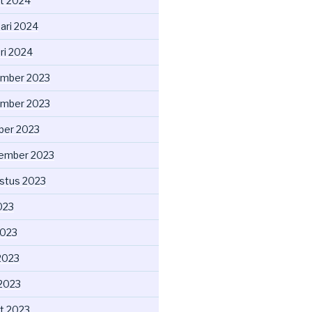
t 2024
uari 2024
ri 2024
mber 2023
mber 2023
ber 2023
ember 2023
stus 2023
2023
2023
2023
 2023
t 2023