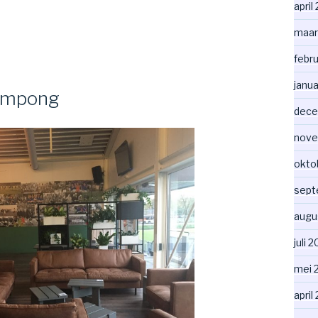
april
maar
febr
janua
ampong
dece
nove
okto
sept
augu
juli 
mei 
april