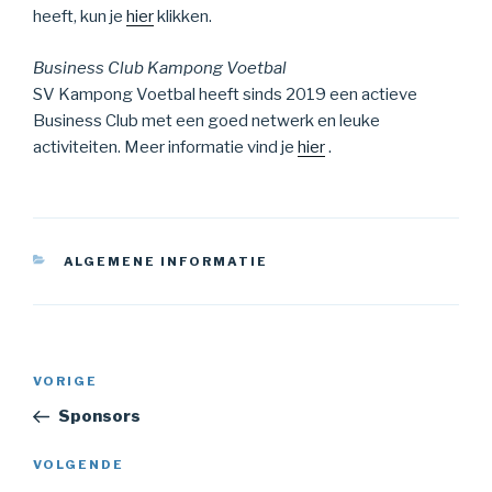
heeft, kun je
hier
klikken.
Business Club Kampong Voetbal
SV Kampong Voetbal heeft sinds 2019 een actieve
Business Club met een goed netwerk en leuke
activiteiten. Meer informatie vind je
hier
.
CATEGORIEËN
ALGEMENE INFORMATIE
Bericht
Vorig
VORIGE
navigatie
bericht
Sponsors
Volgend
VOLGENDE