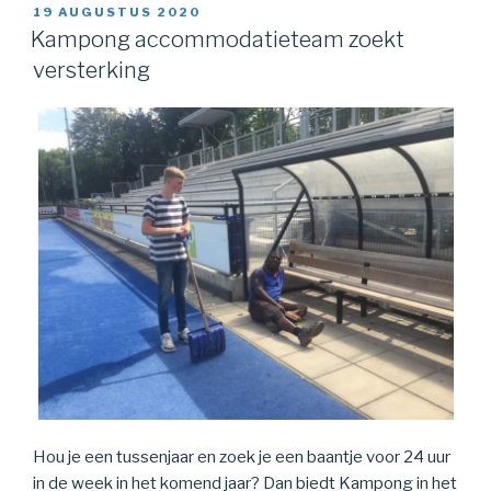
GEPLAATST
19 AUGUSTUS 2020
OP
Kampong accommodatieteam zoekt
versterking
Hou je een tussenjaar en zoek je een baantje voor 24 uur
in de week in het komend jaar? Dan biedt Kampong in het