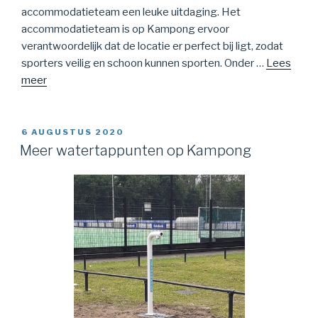
accommodatieteam een leuke uitdaging. Het
accommodatieteam is op Kampong ervoor
verantwoordelijk dat de locatie er perfect bij ligt, zodat
sporters veilig en schoon kunnen sporten. Onder …
Lees
meer
GEPLAATST
6 AUGUSTUS 2020
OP
Meer watertappunten op Kampong