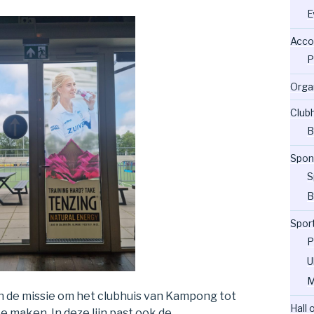
E
Acco
P
Orga
Club
B
Spon
S
B
Spor
P
U
M
de missie om het clubhuis van Kampong tot
Hall
 maken. In deze lijn past ook de