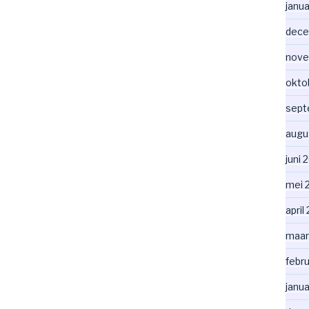
janua
dece
nove
okto
sept
augu
juni 
mei 
april
maar
febru
janua