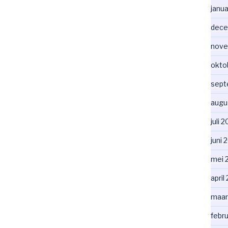
janua
dece
nove
okto
sept
augu
juli 
juni 
mei 
april
maar
febr