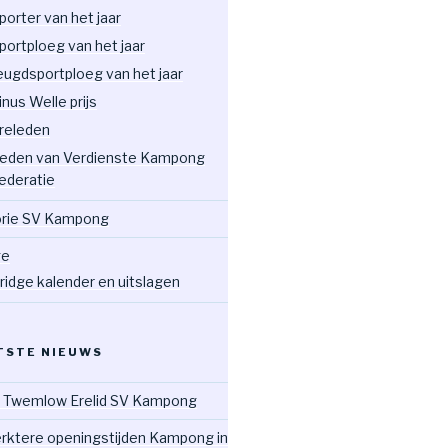
porter van het jaar
portploeg van het jaar
eugdsportploeg van het jaar
inus Welle prijs
releden
eden van Verdienste Kampong
ederatie
orie SV Kampong
ge
ridge kalender en uitslagen
TSTE NIEUWS
 Twemlow Erelid SV Kampong
rktere openingstijden Kampong in