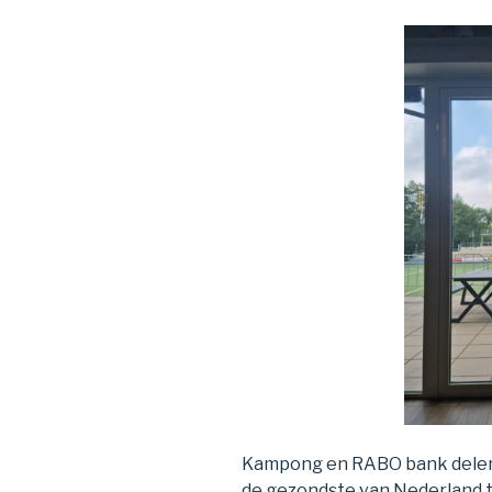
Kampong en RABO bank delen 
de gezondste van Nederland te