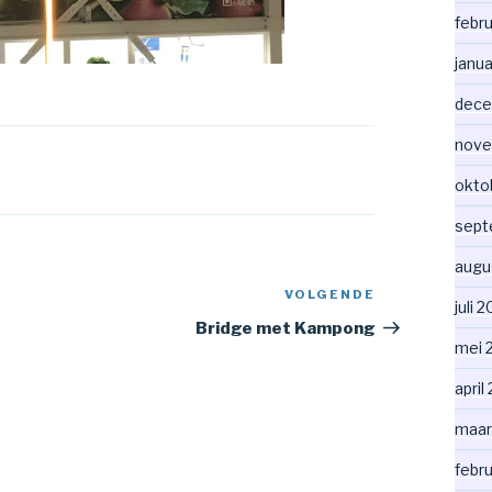
febr
janua
dece
nove
okto
sept
augu
VOLGENDE
Volgend
juli 
bericht
Bridge met Kampong
mei 
april
maar
febr