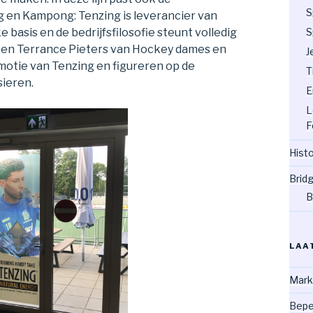
S
 en Kampong: Tenzing is leverancier van
S
e basis en de bedrijfsfilosofie steunt volledig
 en Terrance Pieters van Hockey dames en
J
otie van Tenzing en figureren op de
T
sieren.
E
L
F
Hist
Brid
B
LAA
Mark
Bepe