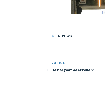
CATEGORIEËN
NIEUWS
Bericht
Vorig
VORIGE
navigatie
bericht
De bal gaat weer rollen!