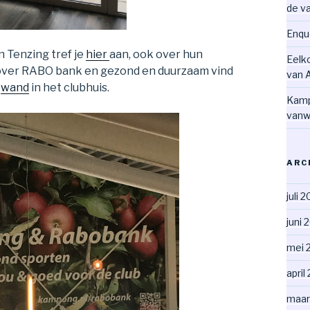
de v
Enqu
 Tenzing tref je
hier
aan, ook over hun
Eelk
over RABO bank en gezond en duurzaam vind
van 
e
wand
in het clubhuis.
Kamp
vanw
ARC
juli 
juni 
mei 
april
maar