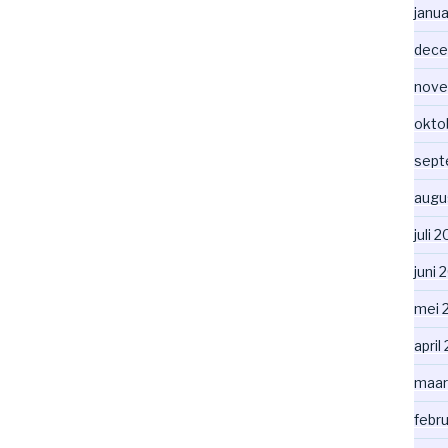
janua
dece
nove
okto
sept
augu
juli 
juni 
mei 
april
maar
febru