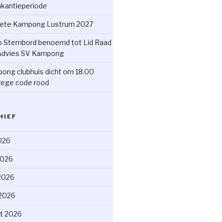
akantieperiode
ete Kampong Lustrum 2027
o Stembord benoemd tot Lid Raad
Advies SV Kampong
ong clubhuis dicht om 18.00
ege code rood
HIEF
2026
2026
2026
 2026
t 2026