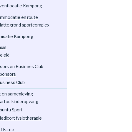
ventlocatie Kampong
mmodatie en route
lattegrond sportcomplex
nisatie Kampong
huis
eleid
sors en Business Club
ponsors
usiness Club
t en samenleving
artou kinderopvang
buntu Sport
edicort fysiotherapie
 of Fame