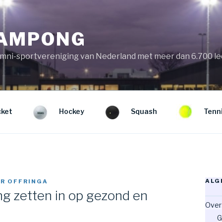
KAMPONG
mni-sportvereniging van Nederland met meer dan 6.700 l
cket
Hockey
Squash
Tenn
ALG
R OFFRINGA
g zetten in op gezond en
Over
G