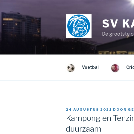
Naar
de
inhoud
SV 
springen
De grootste o
Voetbal
Cri
GEPLAATST
24 AUGUSTUS 2021
DOOR
GE
OP
Kampong en Tenzin
duurzaam