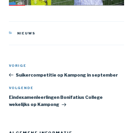
CATEGORIEËN
NIEUWS
Bericht
Vorig
VORIGE
navigatie
bericht
Suikercompetitie op Kampong in september
Volgend
VOLGENDE
bericht
Eindexamenleerlingen Bonifatius College
wekelijks op Kampong