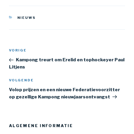
CATEGORIEËN
NIEUWS
Bericht
Vorig
VORIGE
navigatie
bericht
Kampong treurt om Erelid en tophockeyer Paul
Litjens
Volgend
VOLGENDE
bericht
Volop prijzen en een nieuwe Federatievoorzitter
op gezellige Kampong nieuwjaarsontvangst
ALGEMENE INFORMATIE