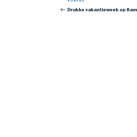
Vorig
VORIGE
navigatie
bericht
Drukke vakantieweek op Ka