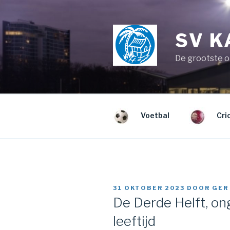
Naar
de
inhoud
SV 
springen
De grootste o
Voetbal
Cri
GEPLAATST
31 OKTOBER 2023
DOOR
GER
OP
De Derde Helft, on
leeftijd