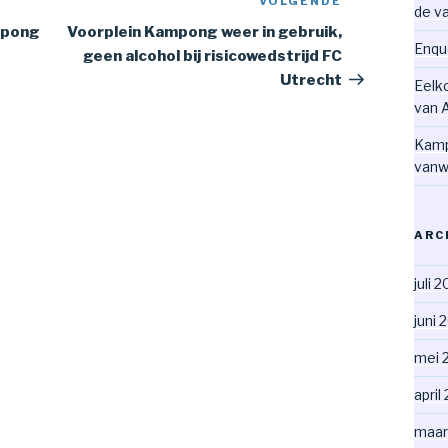
VOLGENDE
Volgend
de v
bericht
mpong
Voorplein Kampong weer in gebruik,
Enqu
geen alcohol bij risicowedstrijd FC
Utrecht
Eelk
van 
Kamp
vanw
ARC
juli 
juni 
mei 
april
maar