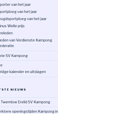
porter van het jaar
portploeg van het jaar
eugdsportploeg van het jaar
inus Welle prijs
releden
eden van Verdienste Kampong
ederatie
orie SV Kampong
ge
ridge kalender en uitslagen
TSTE NIEUWS
 Twemlow Erelid SV Kampong
rktere openingstijden Kampong in