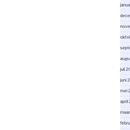
janua
dece
nove
okto
sept
augu
juli 
juni 
mei 
april
maar
febr