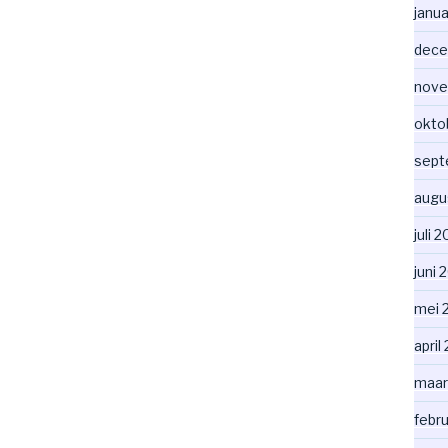
janua
dece
nove
okto
sept
augu
juli 
juni 
mei 
april
maar
febru