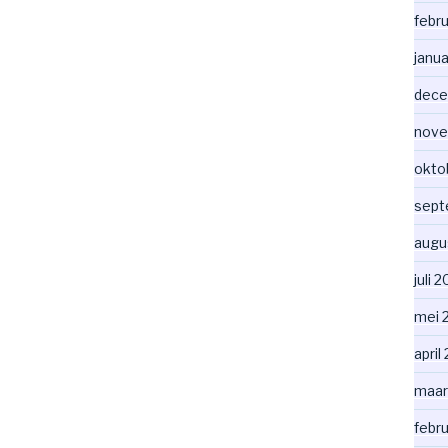
febr
janua
dece
nove
okto
sept
augu
juli 
mei 
april
maar
febr