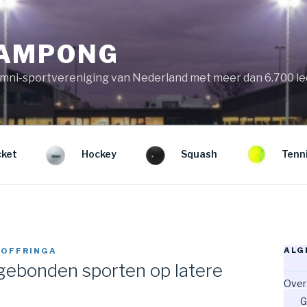
KAMPONG
mni-sportvereniging van Nederland met meer dan 6.700 l
cket
Hockey
Squash
Tenn
ALG
 OFFRINGA
gebonden sporten op latere
Over
G