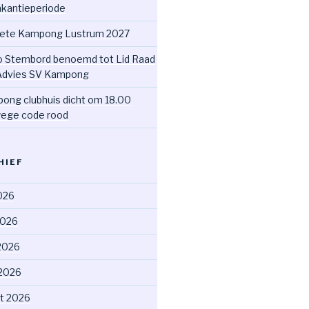
akantieperiode
ete Kampong Lustrum 2027
o Stembord benoemd tot Lid Raad
Advies SV Kampong
ong clubhuis dicht om 18.00
ege code rood
HIEF
2026
2026
2026
 2026
t 2026