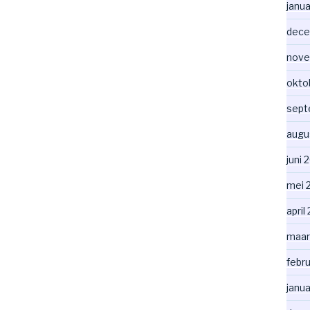
janua
dece
nove
okto
sept
augu
juni 
mei 
april
maar
febru
janua