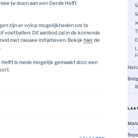
ee te doen aan een Derde Helft
S
S
J
ngen zijn er volop mogelijkheden om te
T
f voetballen. Dit aanbod zal in de komende
E
reid met nieuwe initiatieven. Bekijk
hier
de
.
L
F
 Helft is mede mogelijk gemaakt door een
Hist
port.
Brid
B
LAA
Mark
Bepe