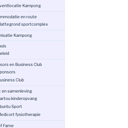
ventlocatie Kampong
mmodatie en route
lattegrond sportcomplex
nisatie Kampong
huis
eleid
sors en Business Club
ponsors
usiness Club
t en samenleving
artou kinderopvang
buntu Sport
edicort fysiotherapie
 of Fame