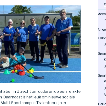
E
Acco
P
Orga
Club
B
Spon
S
B
Spor
P
U
itiatief in Utrecht om ouderen op een relaxte
M
. Daarnaast is het leuk om nieuwe sociale
 Multi-Sportcampus Traiectum zijn er
Hall