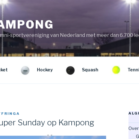
KAMPONG
mni-sportvereniging van Nederland met meer dan 6.700 l
cket
Hockey
Squash
Tenn
ALG
FFRINGA
Super Sunday op Kampong
Over
G