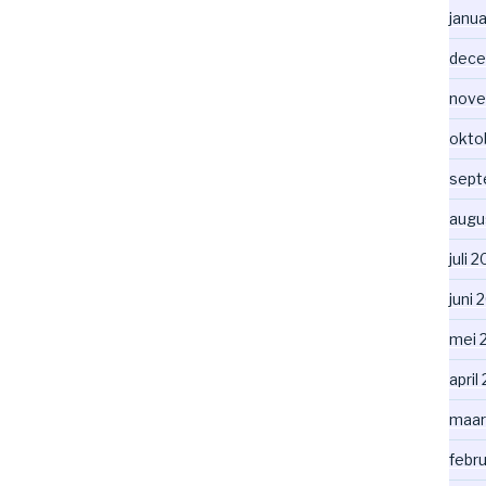
janua
dece
nove
okto
sept
augu
juli 
juni 
mei 
april
maar
febr