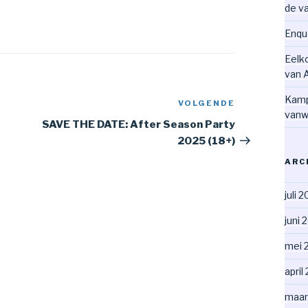
de v
Enqu
Eelk
van 
Kamp
VOLGENDE
Volgend
vanw
bericht
SAVE THE DATE: After Season Party
2025 (18+)
ARC
juli 
juni 
mei 
april
maar