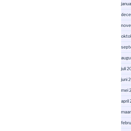
janua
dece
nove
okto
sept
augu
juli 
juni 
mei 
april
maar
febru