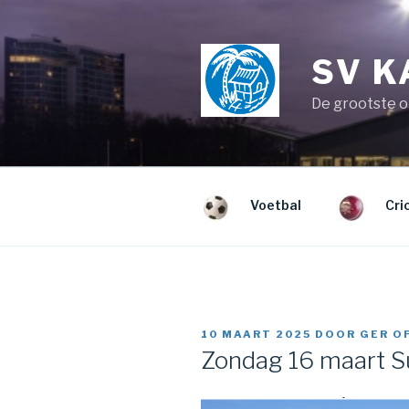
Naar
de
inhoud
SV 
springen
De grootste o
Voetbal
Cri
GEPLAATST
10 MAART 2025
DOOR
GER O
OP
Zondag 16 maart 