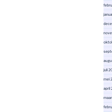
febr
janua
dece
nove
okto
sept
augu
juli 
mei 
april
maar
febr