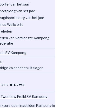
porter van het jaar
portploeg van het jaar
eugdsportploeg van het jaar
inus Welle prijs
releden
eden van Verdienste Kampong
ederatie
orie SV Kampong
ge
ridge kalender en uitslagen
TSTE NIEUWS
 Twemlow Erelid SV Kampong
rktere openingstijden Kampong in