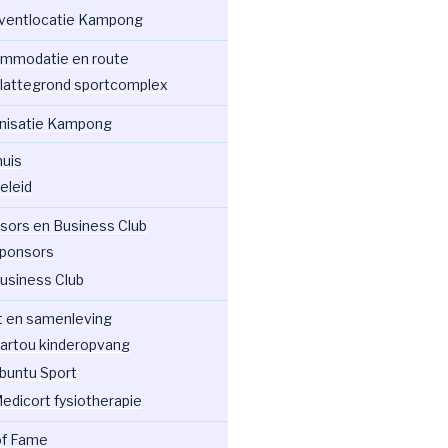
ventlocatie Kampong
mmodatie en route
lattegrond sportcomplex
nisatie Kampong
huis
eleid
sors en Business Club
ponsors
usiness Club
t en samenleving
artou kinderopvang
buntu Sport
edicort fysiotherapie
 of Fame