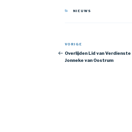
CATEGORIEËN
NIEUWS
Bericht
Vorig
VORIGE
navigatie
bericht
Overlijden Lid van Verdienste
Jonneke van Oostrum