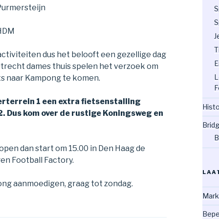
Purmersteijn
S
S
 HDM
J
T
activiteiten dus het belooft een gezellige dag
E
trecht dames thuis spelen het verzoek om
L
iets naar Kampong te komen.
F
rterrein 1 een extra fietsenstalling
Hist
2. Dus kom over de rustige Koningsweg en
Brid
B
lopen dan start om 15.00 in Den Haag de
en Football Factory.
LAA
g aanmoedigen, graag tot zondag.
Mark
Bepe