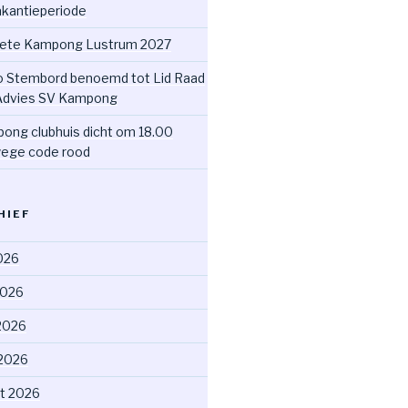
akantieperiode
ete Kampong Lustrum 2027
o Stembord benoemd tot Lid Raad
Advies SV Kampong
ong clubhuis dicht om 18.00
ege code rood
HIEF
2026
2026
2026
 2026
t 2026