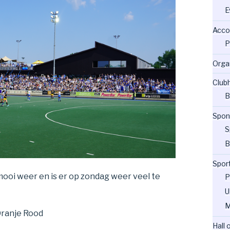
E
Acco
P
Orga
Club
B
Spon
S
B
Spor
oi weer en is er op zondag weer veel te
P
U
M
Oranje Rood
Hall