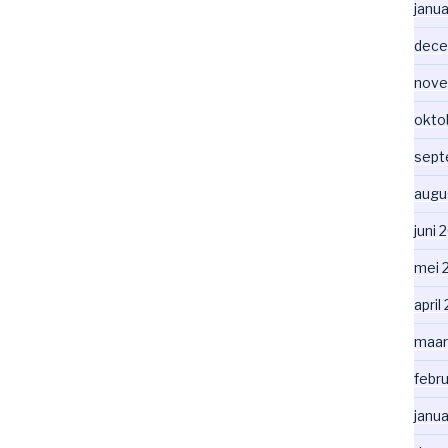
janua
dece
nove
okto
sept
augu
juni 
mei 
april
maar
febru
janua