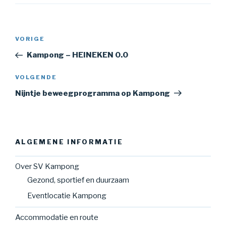
Bericht
Vorig
VORIGE
navigatie
bericht
Kampong – HEINEKEN 0.0
Volgend
VOLGENDE
bericht
Nijntje beweegprogramma op Kampong
ALGEMENE INFORMATIE
Over SV Kampong
Gezond, sportief en duurzaam
Eventlocatie Kampong
Accommodatie en route