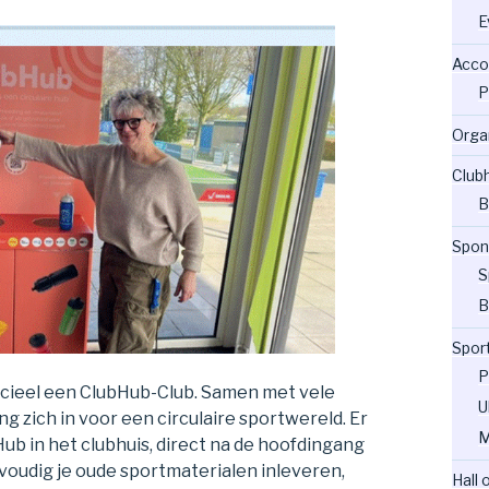
E
Acco
P
Orga
Club
B
Spon
S
B
Spor
P
icieel een ClubHub-Club. Samen met vele
U
g zich in voor een circulaire sportwereld. Er
M
ub in het clubhuis, direct na de hoofdingang
nvoudig je oude sportmaterialen inleveren,
Hall