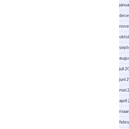
janua
dece
nove
okto
sept
augu
juli 
juni 
mei 
april
maar
febr