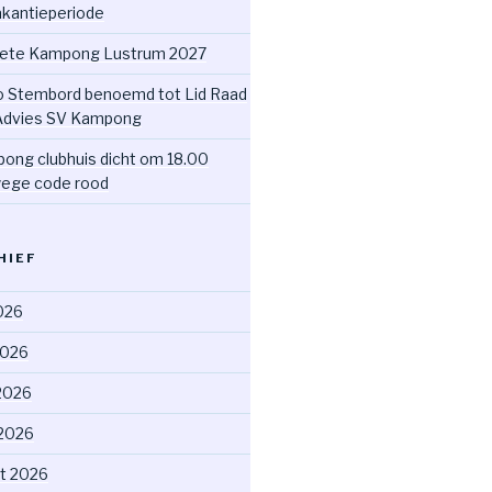
akantieperiode
ete Kampong Lustrum 2027
o Stembord benoemd tot Lid Raad
Advies SV Kampong
ong clubhuis dicht om 18.00
ege code rood
HIEF
2026
2026
2026
 2026
t 2026