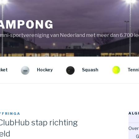
KAMPONG
mni-sportvereniging van Nederland met meer dan 6.700 l
cket
Hockey
Squash
Tenn
ALG
FFRINGA
lubHub stap richting
Over
eld
G