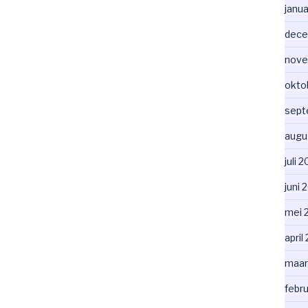
janua
dece
nove
okto
sept
augu
juli 
juni 
mei 
april
maar
febru