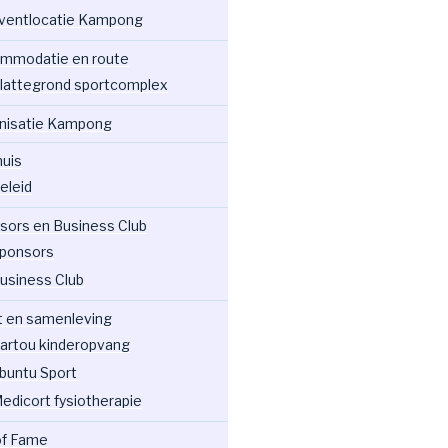
ventlocatie Kampong
mmodatie en route
lattegrond sportcomplex
nisatie Kampong
huis
eleid
sors en Business Club
ponsors
usiness Club
t en samenleving
artou kinderopvang
buntu Sport
edicort fysiotherapie
 of Fame