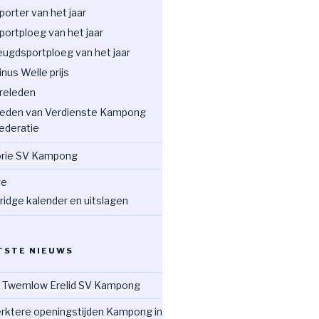
porter van het jaar
portploeg van het jaar
eugdsportploeg van het jaar
inus Welle prijs
releden
eden van Verdienste Kampong
ederatie
orie SV Kampong
ge
ridge kalender en uitslagen
TSTE NIEUWS
 Twemlow Erelid SV Kampong
rktere openingstijden Kampong in