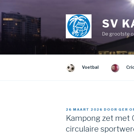
Naar
de
inhoud
SV 
springen
De grootste o
Voetbal
Cri
GEPLAATST
26 MAART 2026
DOOR
GER O
OP
Kampong zet met C
circulaire sportwer