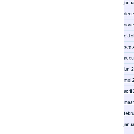
janua
dece
nove
okto
sept
augu
juni 
mei 
april
maar
febru
janua