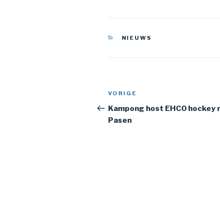
CATEGORIEËN
NIEUWS
Bericht
Vorig
VORIGE
navigatie
bericht
Kampong host EHCO hockey 
Pasen