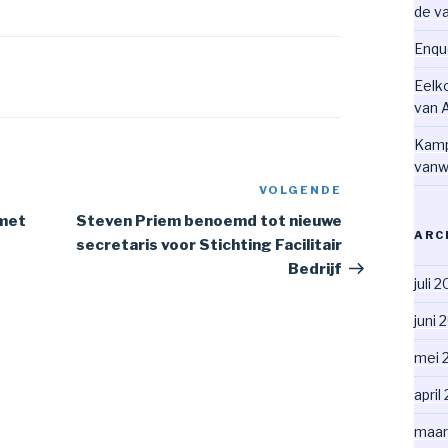
de v
Enqu
Eelk
van 
Kamp
vanw
VOLGENDE
Volgend
bericht
met
Steven Priem benoemd tot nieuwe
ARC
secretaris voor Stichting Facilitair
Bedrijf
juli 
juni 
mei 
april
maar