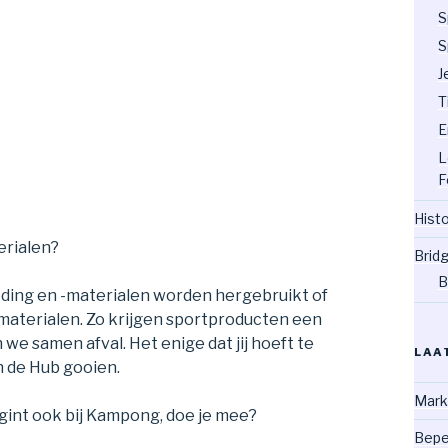
S
S
J
T
E
L
F
Hist
erialen?
Brid
B
eding en -materialen worden hergebruikt of
aterialen. Zo krijgen sportproducten een
e samen afval. Het enige dat jij hoeft te
LAA
in de Hub gooien.
Mark
gint ook bij Kampong, doe je mee?
Bepe