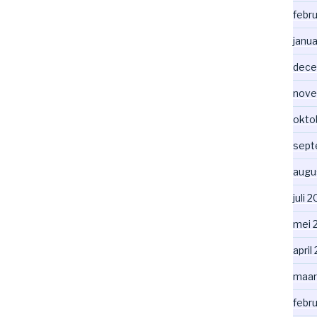
febr
janua
dece
nove
okto
sept
augu
juli 
mei 
april
maar
febr