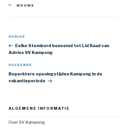
CATEGORIEËN
NIEUWS
Bericht
Vorig
VORIGE
navigatie
bericht
Eelko Stembord benoemd tot Lid Raad van
Advies SV Kampong
Volgend
VOLGENDE
bericht
Beperktere openingstijden Kampong in de
vakantieperiode
ALGEMENE INFORMATIE
Over SV Kampong