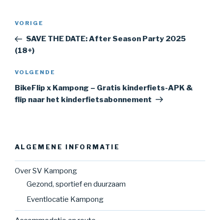
Bericht
Vorig
VORIGE
navigatie
bericht
SAVE THE DATE: After Season Party 2025
(18+)
Volgend
VOLGENDE
bericht
BikeFlip x Kampong – Gratis kinderfiets-APK &
flip naar het kinderfietsabonnement
ALGEMENE INFORMATIE
Over SV Kampong
Gezond, sportief en duurzaam
Eventlocatie Kampong