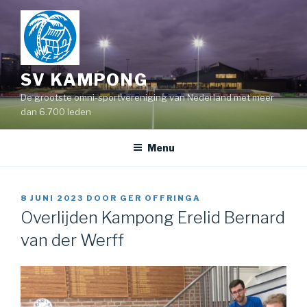
Naar
de
inhoud
springen
SV KAMPONG
De grootste omni-sportvereniging van Nederland met meer
dan 6.700 leden
Menu
GEPLAATST
8 JUNI 2023
DOOR
GER OFFRINGA
OP
Overlijden Kampong Erelid Bernard
van der Werff