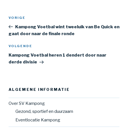
Bericht
Vorig
VORIGE
navigatie
bericht
Kampong Voetbal wint tweeluik van Be Quick en
gaat door naar de finale ronde
Volgend
VOLGENDE
bericht
Kampong Voetbal heren 1 dendert door naar
derde divisie
ALGEMENE INFORMATIE
Over SV Kampong
Gezond, sportief en duurzaam
Eventlocatie Kampong