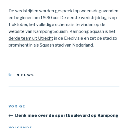
De wedstrijden worden gespeeld op woensdagavonden
en beginnen om 19.30 uur. De eerste wedstrijddag is op
1 oktober, het volledige schema is te vinden op de
website
van Kampong Squash. Kampong Squash is het
derde team uit Utrecht
in de Eredivisie en zet de stad zo
prominent in als Squash stad van Nederland.
CATEGORIEËN
NIEUWS
Bericht
Vorig
VORIGE
navigatie
bericht
Denk mee over de sportboulevard op Kampong
VOLGENDE