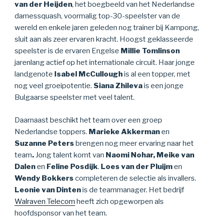
van der Heijden
, het boegbeeld van het Nederlandse
damessquash, voormalig top-30-speelster van de
wereld en enkele jaren geleden nog trainer bij Kampong,
sluit aan als zeer ervaren kracht. Hoogst geklasseerde
speelster is de ervaren Engelse
Millie Tomlinson
jarenlang actief op het internationale circuit. Haar jonge
landgenote
Isabel McCullough
is al een topper, met
nog veel groeipotentie.
Siana
Zhileva
is een jonge
Bulgaarse speelster met veel talent.
Daarnaast beschikt het team over een groep
Nederlandse toppers.
Marieke Akkerman
en
Suzanne Peters
brengen nog meer ervaring naar het
team
.
Jong talent komt van
Naomi Nohar, Meike van
Dalen
en
Feline Posdijk
.
Loes van der Pluijm
en
Wendy Bokkers
completeren de selectie als invallers.
Leonie van Dinten
is de teammanager. Het bedrijf
Walraven Telecom
heeft zich opgeworpen als
hoofdsponsor van het team.