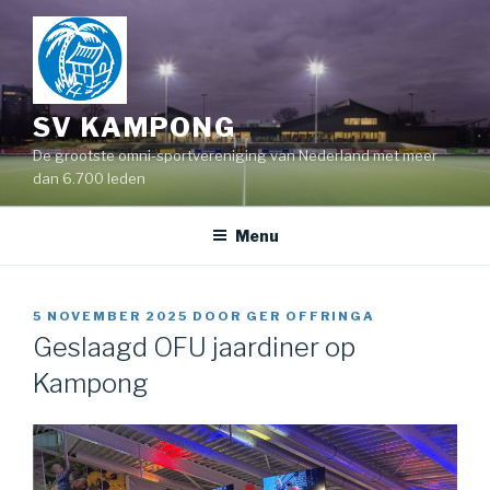
Naar
de
inhoud
springen
SV KAMPONG
De grootste omni-sportvereniging van Nederland met meer
dan 6.700 leden
Menu
GEPLAATST
5 NOVEMBER 2025
DOOR
GER OFFRINGA
OP
Geslaagd OFU jaardiner op
Kampong