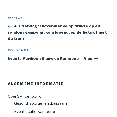
Bericht
Vorig
VORIGE
navigatie
bericht
A.s. zondag 9 november volop drukte op en
rondom Kampong, kom lopend, op de fiets of met
de tram
Volgend
VOLGENDE
bericht
Events Paviljoen Blauw en Kampong – Ajax
ALGEMENE INFORMATIE
Over SV Kampong
Gezond, sportief en duurzaam
Eventlocatie Kampong