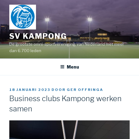
Naar
de
inhoud
springen
SV KAMPONG
De grootste omni-sportvereniging van Nederland met meer
dan 6.700 leden
Menu
GEPLAATST
18 JANUARI 2023
DOOR
GER OFFRINGA
OP
Business clubs Kampong werken
samen