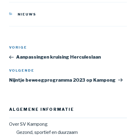
CATEGORIEËN
NIEUWS
Bericht
Vorig
VORIGE
navigatie
bericht
Aanpassingen kruising Herculeslaan
Volgend
VOLGENDE
bericht
Nijntje beweegprogramma 2023 op Kampong
ALGEMENE INFORMATIE
Over SV Kampong
Gezond, sportief en duurzaam